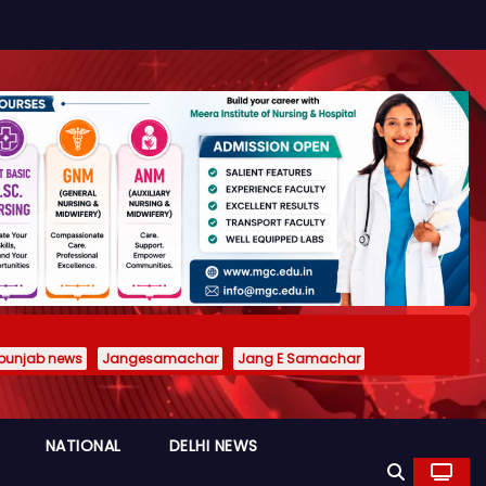
punjab news
Jangesamachar
Jang E Samachar
NATIONAL
DELHI NEWS