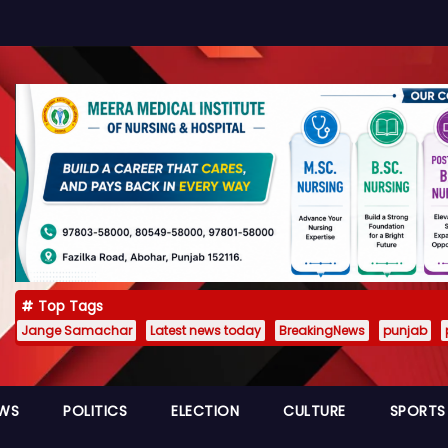
Top Tags
Jange Samachar
Latest news today
BreakingNews
punjab
EWS
POLITICS
ELECTION
CULTURE
SPORTS