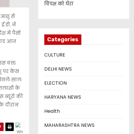
विपक्ष को घेरा
ण आशु से
.डी. ने
 में पैसों
Categories
 बाद आज
CULTURE
उस वक्त
DELHI NEWS
शु पर केस
 पिछले साल
ELECTION
े तलाशी के
 ब्यूरो की
HARYANA NEWS
 के दौरान
Health
MAHARASHTRA NEWS