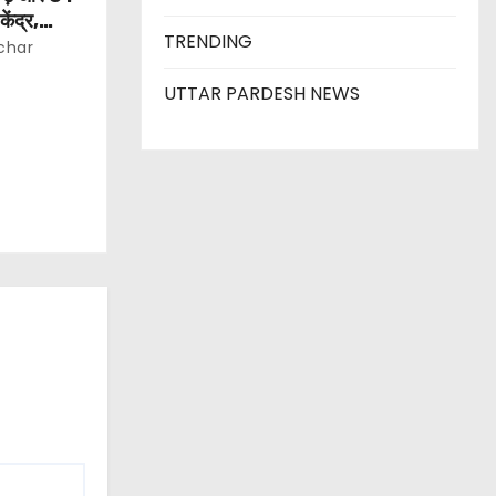
ेंद्र,
TRENDING
या
char
UTTAR PARDESH NEWS