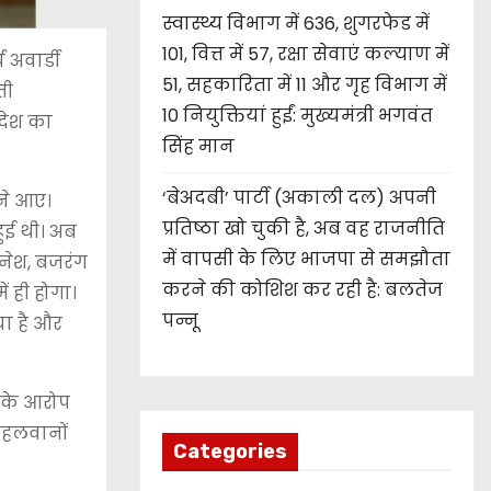
स्वास्थ्य विभाग में 636, शुगरफेड में
101, वित्त में 57, रक्षा सेवाएं कल्याण में
 अवार्डी
51, सहकारिता में 11 और गृह विभाग में
ती
10 नियुक्तियां हुईं: मुख्यमंत्री भगवंत
 देश का
सिंह मान
‘बेअदबी’ पार्टी (अकाली दल) अपनी
मने आए।
प्रतिष्ठा खो चुकी है, अब वह राजनीति
ुई थी। अब
में वापसी के लिए भाजपा से समझौता
िनेश, बजरंग
करने की कोशिश कर रही है: बलतेज
ं ही होगा।
पन्नू
या है और
ा के आरोप
 पहलवानों
Categories