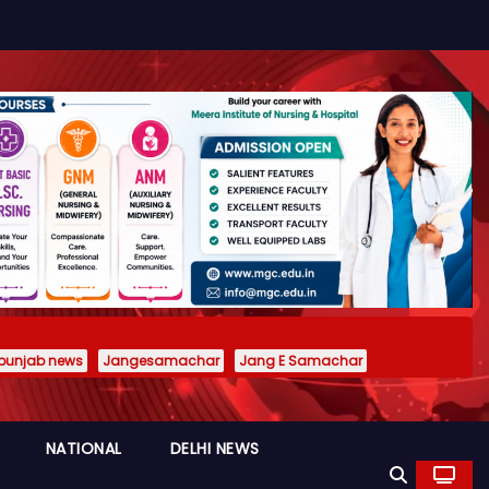
punjab news
Jangesamachar
Jang E Samachar
NATIONAL
DELHI NEWS