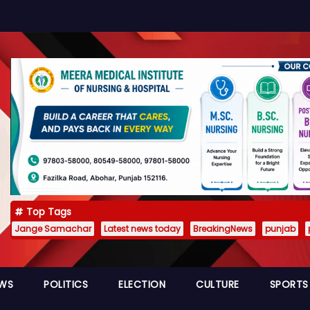
Top Tags
Jange Samachar
Latest news today
BreakingNews
punjab
EWS
POLITICS
ELECTION
CULTURE
SPORTS