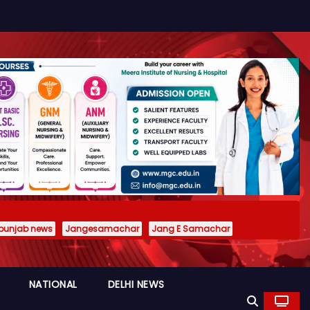
punjab news
Jangesamachar
Jang E Samachar
NATIONAL
DELHI NEWS