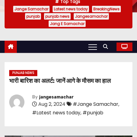
Top Tags
Jange Samachar
Latest news today
BreakingNews
punjab
punjab news
Jangesamachar
Jang E Samachar
PUNJAB NEWS
भारी बारिश का अलर्ट: जानें आगे के मौसम का हाल
By
jangesamachar
Aug 2, 2024
#Jange Samachar
,
#Latest news today
,
#punjab