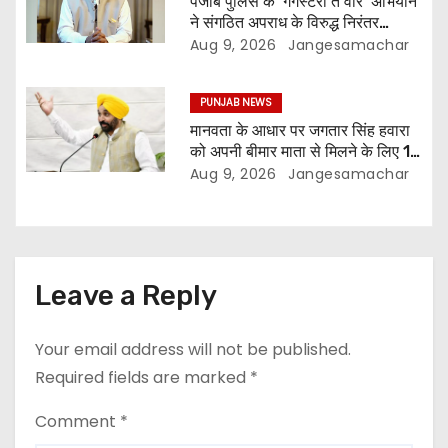
पंजाब पुलिस के ‘गैंगस्टरां ते वार’ अभियान
ने संगठित अपराध के विरुद्ध निरंतर
कार्रवाई के 200 दिन पूरे किए ; 1.09
Aug 9, 2026
Jangesamachar
लाख से अधिक छापेमारियाँ कीं, 1,532
घोषित अपराधी गिरफ़्तार किए
PUNJAB NEWS
मानवता के आधार पर जगतार सिंह हवारा
को अपनी बीमार माता से मिलने के लिए 10
दिन की पैरोल दी जानी चाहिए- मुख्यमंत्री
Aug 9, 2026
Jangesamachar
भगवंत सिंह मान
Leave a Reply
Your email address will not be published.
Required fields are marked
*
Comment
*