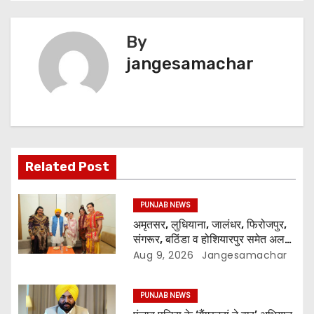
By
jangesamachar
Related Post
PUNJAB NEWS
अमृतसर, लुधियाना, जालंधर, फिरोजपुर,
संगरूर, बठिंडा व होशियारपुर समेत अलग-
अलग स्थानों पर ये शो होगा- भगवंत सिंह
Aug 9, 2026
Jangesamachar
मान
PUNJAB NEWS