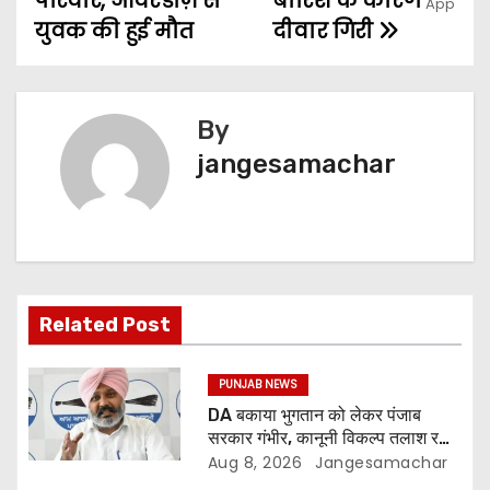
परिवार, ओवरडोज़ से
बारिश के कारण
युवक की हुई मौत
दीवार गिरी
By
jangesamachar
Related Post
PUNJAB NEWS
DA बकाया भुगतान को लेकर पंजाब
सरकार गंभीर, कानूनी विकल्प तलाश रही:
वित्त मंत्री; 27 अगस्त की हड़ताल की
Aug 8, 2026
Jangesamachar
चेतावनी