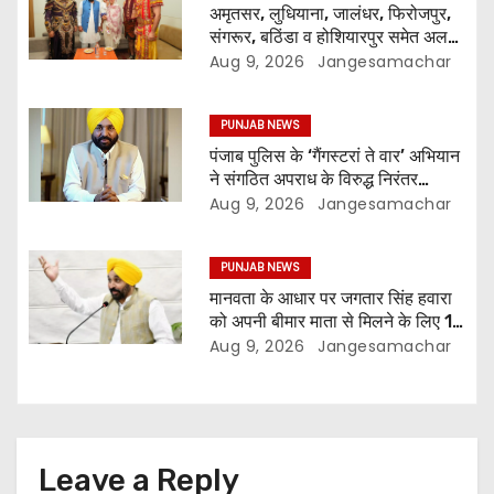
अमृतसर, लुधियाना, जालंधर, फिरोजपुर,
संगरूर, बठिंडा व होशियारपुर समेत अलग-
अलग स्थानों पर ये शो होगा- भगवंत सिंह
Aug 9, 2026
Jangesamachar
मान
PUNJAB NEWS
पंजाब पुलिस के ‘गैंगस्टरां ते वार’ अभियान
ने संगठित अपराध के विरुद्ध निरंतर
कार्रवाई के 200 दिन पूरे किए ; 1.09
Aug 9, 2026
Jangesamachar
लाख से अधिक छापेमारियाँ कीं, 1,532
घोषित अपराधी गिरफ़्तार किए
PUNJAB NEWS
मानवता के आधार पर जगतार सिंह हवारा
को अपनी बीमार माता से मिलने के लिए 10
दिन की पैरोल दी जानी चाहिए- मुख्यमंत्री
Aug 9, 2026
Jangesamachar
भगवंत सिंह मान
Leave a Reply