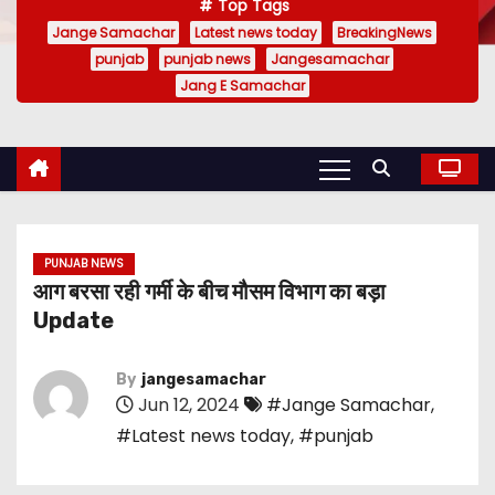
Top Tags
Jange Samachar
Latest news today
BreakingNews
punjab
punjab news
Jangesamachar
Jang E Samachar
PUNJAB NEWS
आग बरसा रही गर्मी के बीच मौसम विभाग का बड़ा
Update
By
jangesamachar
Jun 12, 2024
#Jange Samachar
,
#Latest news today
,
#punjab