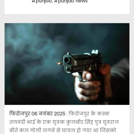
#punjab
,
#punjab news
फिरोजपुर 06 नवंबर 2025
: फिरोजपुर के कस्बा
तलवंडी भाई के एक युवक कुलबीर सिंह पुत्र युवराज
बीते कल गोली लगने से घायल हो गया था जिसको