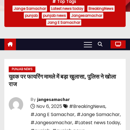
Top Tags
Jange Samachar
Latest news today
BreakingNews
punjab
punjab news
Jangesamachar
Jang E Samachar
PUNJAB NEWS
युवक पर फायरिंग मामले में बड़ा खुलासा, पुलिस ने खोला
राज
By
jangesamachar
Nov 6, 2025
#BreakingNews
,
#Jang E Samachar
,
#Jange Samachar
,
#Jangesamachar
,
#Latest news today
,