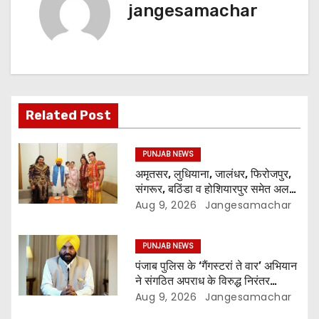
jangesamachar
Related Post
PUNJAB NEWS
अमृतसर, लुधियाना, जालंधर, फिरोजपुर,
संगरूर, बठिंडा व होशियारपुर समेत अलग-
अलग स्थानों पर ये शो होगा- भगवंत सिंह
Aug 9, 2026
Jangesamachar
मान
PUNJAB NEWS
पंजाब पुलिस के ‘गैंगस्टरां ते वार’ अभियान
ने संगठित अपराध के विरुद्ध निरंतर
कार्रवाई के 200 दिन पूरे किए ; 1.09
Aug 9, 2026
Jangesamachar
लाख से अधिक छापेमारियाँ कीं, 1,532