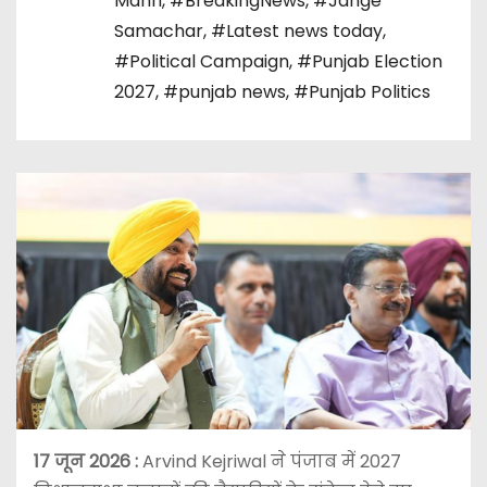
Mann
,
#BreakingNews
,
#Jange
Samachar
,
#Latest news today
,
#Political Campaign
,
#Punjab Election
2027
,
#punjab news
,
#Punjab Politics
17 जून 2026
:
Arvind Kejriwal ने पंजाब में 2027