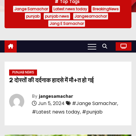
Top Tags
Jange Samachar
Latest news today
BreakingNews
punjab
punjab news
Jangesamachar
Jang E Samachar
PUNJAB NEWS
2 दोस्तों की दर्दनाक हादसे में मौ+त हो गई
By
jangesamachar
Jun 5, 2024
#Jange Samachar
,
#Latest news today
,
#punjab