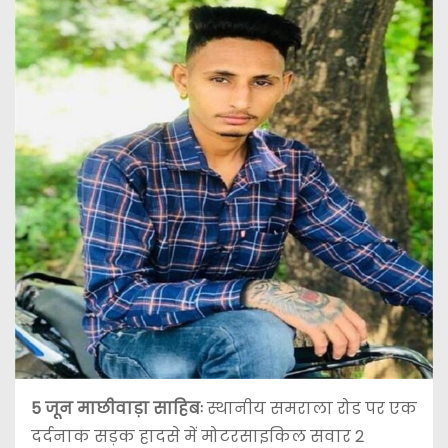
5 जून
माछीवाड़ा साहिबः
स्थानीय समराला रोड पर एक
दर्दनाक सड़क हादसे में मोटरसाइकिल सवार 2