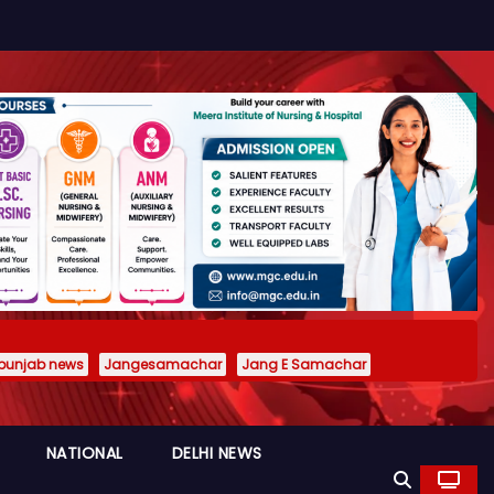
punjab news
Jangesamachar
Jang E Samachar
NATIONAL
DELHI NEWS