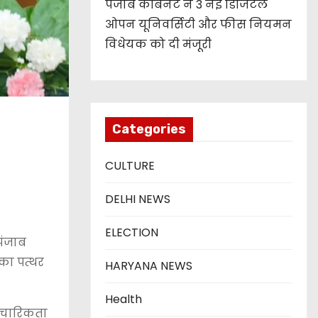
पंजाब कैबिनेट ने 3 नई डिजिटल
ओपन यूनिवर्सिटी और फीस नियमन
विधेयक को दी मंजूरी
Categories
CULTURE
DELHI NEWS
ELECTION
पंजाब
का पत्थर
HARYANA NEWS
Health
औपचारिकता