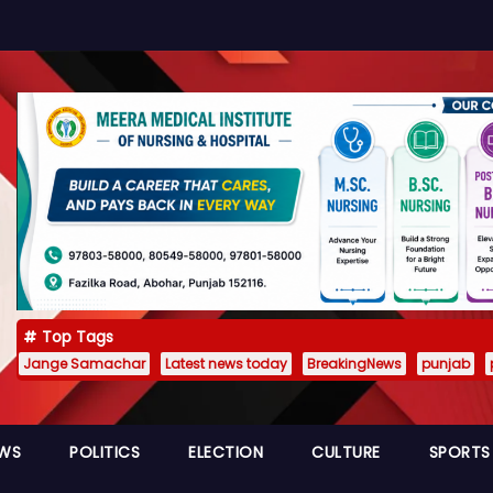
Top Tags
Jange Samachar
Latest news today
BreakingNews
punjab
EWS
POLITICS
ELECTION
CULTURE
SPORTS