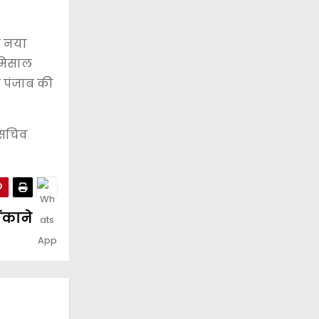
ो नया
न मिसाल
थ पंजाब की
ा सचिव
ंकाने