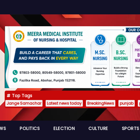
Top Tags
Jange Samachar
Latest news today
BreakingNews
punjab
EWS
POLITICS
ELECTION
CULTURE
SPORTS