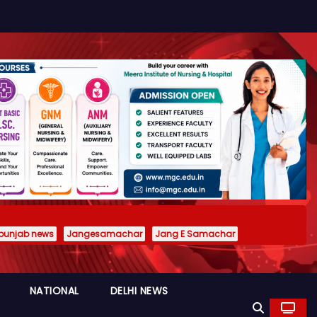
punjab news
Jangesamachar
Jang E Samachar
NATIONAL
DELHI NEWS