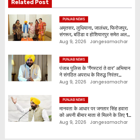
Related Post
PUNJAB NEWS
अमृतसर, लुधियाना, जालंधर, फिरोजपुर,
संगरूर, बठिंडा व होशियारपुर समेत अलग-
अलग स्थानों पर ये शो होगा- भगवंत सिंह
Aug 9, 2026
Jangesamachar
मान
PUNJAB NEWS
पंजाब पुलिस के ‘गैंगस्टरां ते वार’ अभियान
ने संगठित अपराध के विरुद्ध निरंतर
कार्रवाई के 200 दिन पूरे किए ; 1.09
Aug 9, 2026
Jangesamachar
लाख से अधिक छापेमारियाँ कीं, 1,532
घोषित अपराधी गिरफ़्तार किए
PUNJAB NEWS
मानवता के आधार पर जगतार सिंह हवारा
को अपनी बीमार माता से मिलने के लिए 10
दिन की पैरोल दी जानी चाहिए- मुख्यमंत्री
Aug 9, 2026
Jangesamachar
भगवंत सिंह मान