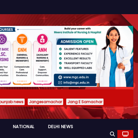
punjab news
Jangesamachar
Jang E Samachar
NATIONAL
DELHI NEWS