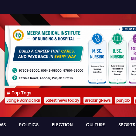
Top Tags
Jange Samachar
Latest news today
BreakingNews
punjab
EWS
POLITICS
ELECTION
CULTURE
SPORTS