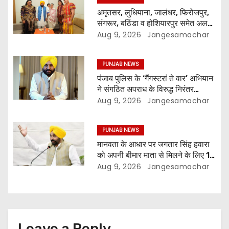
अमृतसर, लुधियाना, जालंधर, फिरोजपुर,
संगरूर, बठिंडा व होशियारपुर समेत अलग-
अलग स्थानों पर ये शो होगा- भगवंत सिंह
Aug 9, 2026
Jangesamachar
मान
PUNJAB NEWS
पंजाब पुलिस के ‘गैंगस्टरां ते वार’ अभियान
ने संगठित अपराध के विरुद्ध निरंतर
कार्रवाई के 200 दिन पूरे किए ; 1.09
Aug 9, 2026
Jangesamachar
लाख से अधिक छापेमारियाँ कीं, 1,532
घोषित अपराधी गिरफ़्तार किए
PUNJAB NEWS
मानवता के आधार पर जगतार सिंह हवारा
को अपनी बीमार माता से मिलने के लिए 10
दिन की पैरोल दी जानी चाहिए- मुख्यमंत्री
Aug 9, 2026
Jangesamachar
भगवंत सिंह मान
Leave a Reply