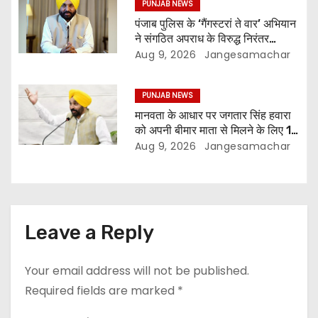
PUNJAB NEWS
पंजाब पुलिस के ‘गैंगस्टरां ते वार’ अभियान
ने संगठित अपराध के विरुद्ध निरंतर
कार्रवाई के 200 दिन पूरे किए ; 1.09
Aug 9, 2026
Jangesamachar
लाख से अधिक छापेमारियाँ कीं, 1,532
घोषित अपराधी गिरफ़्तार किए
PUNJAB NEWS
मानवता के आधार पर जगतार सिंह हवारा
को अपनी बीमार माता से मिलने के लिए 10
दिन की पैरोल दी जानी चाहिए- मुख्यमंत्री
Aug 9, 2026
Jangesamachar
भगवंत सिंह मान
Leave a Reply
Your email address will not be published.
Required fields are marked
*