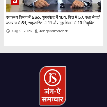
स्वास्थ्य विभाग में 636, शुगरफेड में 101, वित्त में 57, रक्षा सेवाएं
कल्याण में 51, सहकारिता में 11 और गृह विभाग में 10 नियुक्तियां
हुईं: मुख्यमंत्री भगवंत सिंह मान
Aug 9, 2026
Jangesamachar