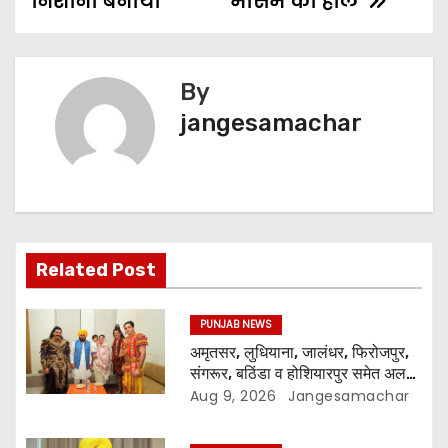
निशाना बनाया”
मौसम का हाल”
By
jangesamachar
Related Post
PUNJAB NEWS
अमृतसर, लुधियाना, जालंधर, फिरोजपुर,
संगरूर, बठिंडा व होशियारपुर समेत अलग-
अलग स्थानों पर ये शो होगा- भगवंत सिंह
Aug 9, 2026
Jangesamachar
मान