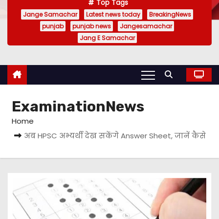
Top Tags
Jange Samachar
Latest news today
BreakingNews
punjab
punjab news
Jangesamachar
Jang E Samachar
ExaminationNews
Home
अब HPSC अभ्यर्थी देख सकेंगे Answer Sheet, जानें कैसे