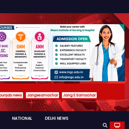
punjab news
Jangesamachar
Jang E Samachar
NATIONAL
DELHI NEWS