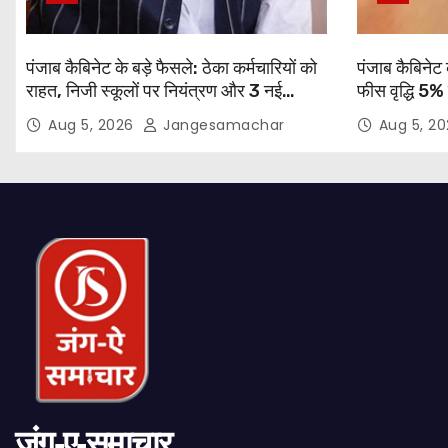
पंजाब कैबिनेट के बड़े फैसले: ठेका कर्मचारियों को
पंजाब कैबिनेट 
राहत, निजी स्कूलों पर नियंत्रण और 3 नई
फीस वृद्धि 5%
यूनिवर्सिटियों को मंजूरी
Aug 5, 2026
Jangesamachar
Aug 5, 2
जंग-ए-समाचार