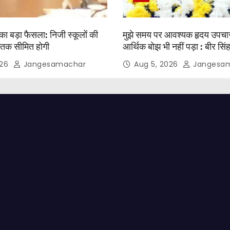
का बड़ा फैसला: निजी स्कूलों की
मुझे समय पर आवश्यक हृदय उपचा
 तक सीमित होगी
आर्थिक बोझ भी नहीं पड़ा : बीर सिंह
026
Jangesamachar
Aug 5, 2026
Jangesa