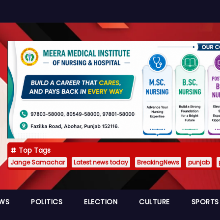
Top Tags
Jange Samachar
Latest news today
BreakingNews
punjab
EWS
POLITICS
ELECTION
CULTURE
SPORTS