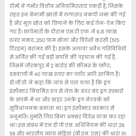
टीमों ने गंभीर वित्तीय अनियमितताएं पकड़ी है, जिसके
तहत इन बेनामी खातों में लगातार नकदी जमा की गई
है और मूल स्रोत को छिपाने के लिए कई लेन-देन किए
गए हैं। छापेमारी के दौरान एस.टी एफ. ने 9.31 लाख
रुपए नकद, 250 ग्राम सोना और विदेशी करंसी (515
दिरहम) बरामद की है। इसके अलावा अवैध गतिविधियों
से अर्जित की गई बड़ी संपत्ति की पहचान की गई है,
जिसमें जीरकपुर में 2 करोड़ की कीमत के फ्लैट,
डबवाली में 40 लाख रुपए का प्लॉट आदि शामिल हैं।
डी.जी.पी. ने कहा कि जांच से पता चला है कि ड्रग
इंस्पैक्टर नियमित रूप से जेल के अंदर बंद ड्रग तस्करों
के संपर्क में था और बाहर उनके ड्रग नेटवर्क को
सुविधाजनक बनाता था। ड्रग इंस्पैक्टर सरकार से
अनुमति। तुमति लिए बिना अक्सर विदेश यात्रा कर रहा
था। इस संबंध में एन डी पी एस. अधिनियम की धारा 29.
59 और भारतीय व्याय संहिता (बी.एन. एस) की धारा 111