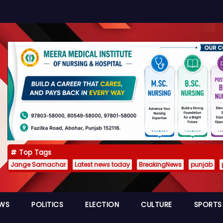
Top Tags
Jange Samachar
Latest news today
BreakingNews
punjab
EWS
POLITICS
ELECTION
CULTURE
SPORTS