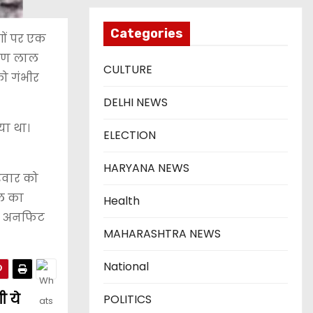
Categories
गों पर एक
ोहण लाल
CULTURE
को गंभीर
DELHI NEWS
या था।
ELECTION
HARYANA NEWS
िवार को
ाल का
Health
के अनफिट
MAHARASHTRA NEWS
National
ी ये
POLITICS