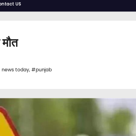
ontact US
 मौत
 news today
,
#punjab