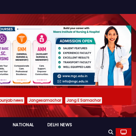
punjab news
Jangesamachar
Jang E Samachar
NATIONAL
DELHI NEWS