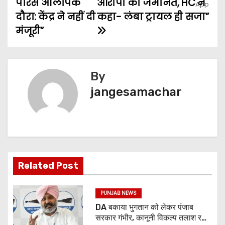
पेरिस ओलंपिक
आरोपी को जमानत, HC ने
दौरा: केंद्र ने नहीं दी
कहा- लंबा ट्रायल ही सजा”
मंजूरी”
By
jangesamachar
Related Post
PUNJAB NEWS
DA बकाया भुगतान को लेकर पंजाब
सरकार गंभीर, कानूनी विकल्प तलाश रही: