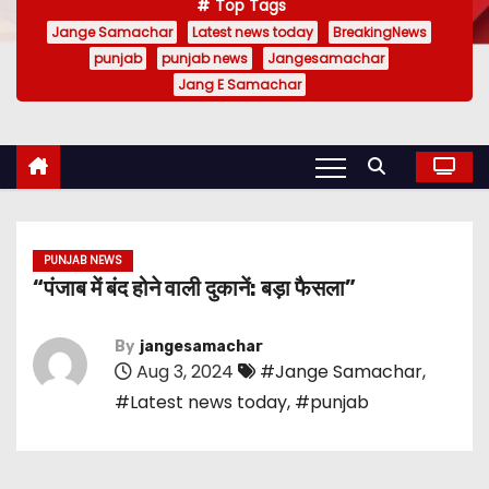
Top Tags
Jange Samachar
Latest news today
BreakingNews
punjab
punjab news
Jangesamachar
Jang E Samachar
PUNJAB NEWS
“पंजाब में बंद होने वाली दुकानें: बड़ा फैसला”
By
jangesamachar
Aug 3, 2024
#Jange Samachar
,
#Latest news today
,
#punjab