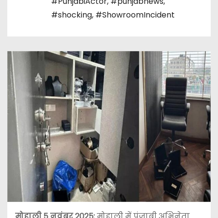
#PunjabiActor
,
#punjabnews
,
#shocking
,
#ShowroomIncident
मोहाली
5 नवंबर 2025
:
मोहाली में पंजाबी अभिनेता