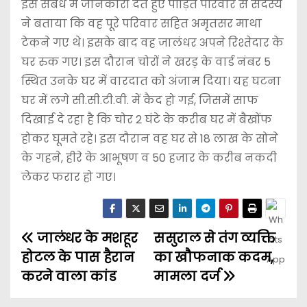
इस संबंध में जानकारी देते हुए पीड़ित परिवार से सदस्य
ने बताया कि वह पूरे परिवार सहित अमृतसर माथा
टेकने गए थे। इसके बाद वह जालंधर अपने रिश्तेदार के
घर रुक गए। इस दौरान चोरों ने खरड़ के वार्ड नंबर 5
स्थित उनके घर में वारदात को अंजाम दिया। यह घटना
घर में लगे सी.सी.टी.वी. में कैद हो गई, जिसमें साफ
दिखाई दे रहा है कि चोर 2 घंटे के करीब घर में बैखोंफ
होकर घूमते रहे। इस दौरान वह घर से 18 लाख के सोने
के गहने, हीरे के आभूषण व 50 हजार के करीब नकदी
लेकर फरार हो गए।
जालंधर के मशहूर
ससुराल से तंग व्यक्ति
होटल के पास हैरान
का खौफनाक कदम,
करने वाला कांड
मामला दर्ज