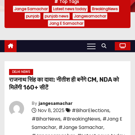
Top Tags
Jange Samachar
Latest news today
BreakingNews
punjab
punjab news
Jangesamachar
Jang E Samachar
DELHI NEWS
राजनाथ सिंह का दावा: नीतीश ही बनेंगे CM, NDA को
मिलेंगी 160+ सीटें
By
jangesamachar
Nov 8, 2025
#BiharElections
,
#BiharNews
,
#BreakingNews
,
#Jang E
Samachar
,
#Jange Samachar
,