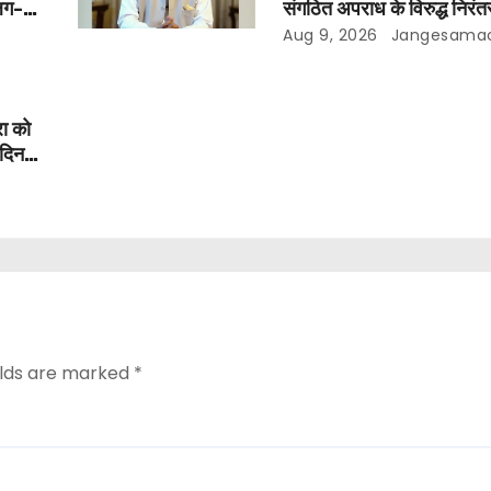
अलग-
संगठित अपराध के विरुद्ध निरंतर
ंह मान
200 दिन पूरे किए ; 1.09 ल
Aug 9, 2026
Jangesama
छापेमारियाँ कीं, 1,532 घोषि
गिरफ़्तार किए
ा को
 दिन
भगवंत
elds are marked
*