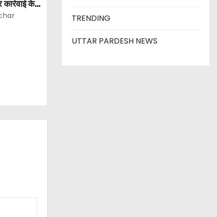
 कार्रवाई के
ाख से अधिक
char
TRENDING
त अपराधी
UTTAR PARDESH NEWS