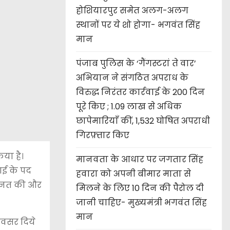
होशियारपुर समेत अलग-अलग
स्थानों पर ये शो होगा- भगवंत सिंह
मान
पंजाब पुलिस के ‘गैंगस्टरां ते वार’
अभियान ने संगठित अपराध के
विरुद्ध निरंतर कार्रवाई के 200 दिन
पूरे किए ; 1.09 लाख से अधिक
छापेमारियाँ कीं, 1,532 घोषित अपराधी
गिरफ़्तार किए
या है।
मानवता के आधार पर जगतार सिंह
आई के पद
हवारा को अपनी बीमार माता से
मेहनत की और
मिलने के लिए 10 दिन की पैरोल दी
जानी चाहिए- मुख्यमंत्री भगवंत सिंह
मान
अवसर दिये