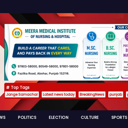
Top Tags
Jange Samachar
Latest news today
BreakingNews
punjab
EWS
POLITICS
ELECTION
CULTURE
SPORTS