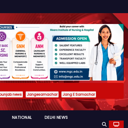
punjab news
Jangesamachar
Jang E Samachar
NATIONAL
DELHI NEWS