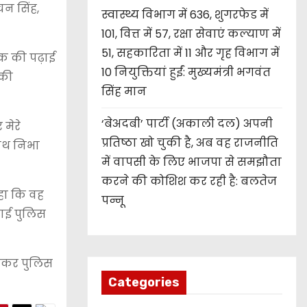
चन सिंह,
स्वास्थ्य विभाग में 636, शुगरफेड में
101, वित्त में 57, रक्षा सेवाएं कल्याण में
51, सहकारिता में 11 और गृह विभाग में
टेक की पढ़ाई
10 नियुक्तियां हुईं: मुख्यमंत्री भगवंत
 की
सिंह मान
‘बेअदबी’ पार्टी (अकाली दल) अपनी
मेरे
प्रतिष्ठा खो चुकी है, अब वह राजनीति
साथ निभा
में वापसी के लिए भाजपा से समझौता
करने की कोशिश कर रही है: बलतेज
कहा कि वह
पन्नू
डाई पुलिस
होकर पुलिस
Categories