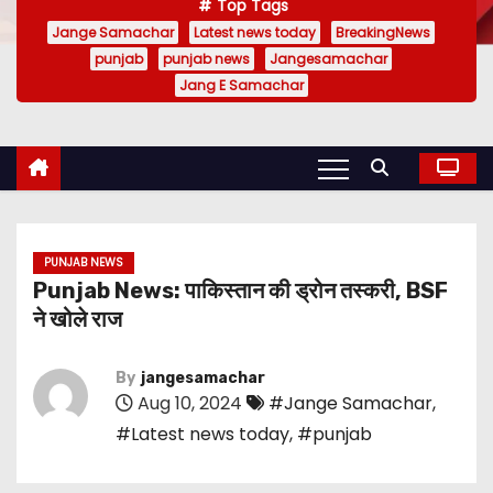
Top Tags
Jange Samachar
Latest news today
BreakingNews
punjab
punjab news
Jangesamachar
Jang E Samachar
PUNJAB NEWS
Punjab News: पाकिस्तान की ड्रोन तस्करी, BSF
ने खोले राज
By
jangesamachar
Aug 10, 2024
#Jange Samachar
,
#Latest news today
,
#punjab