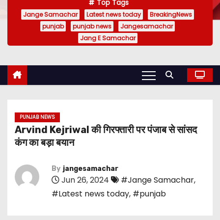
Top Tags
Jange Samachar
Latest news today
BreakingNews
punjab
punjab news
Jangesamachar
Jang E Samachar
PUNJAB NEWS
Arvind Kejriwal की गिरफ्तारी पर पंजाब से सांसद
कंग का बड़ा बयान
By
jangesamachar
Jun 26, 2024
#Jange Samachar
,
#Latest news today
,
#punjab