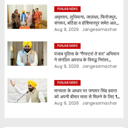
PUNJAB NEWS
अमृतसर, लुधियाना, जालंधर, फिरोजपुर,
संगरूर, बठिंडा व होशियारपुर समेत अलग-
अलग स्थानों पर ये शो होगा- भगवंत सिंह
Aug 9, 2026
Jangesamachar
मान
PUNJAB NEWS
पंजाब पुलिस के ‘गैंगस्टरां ते वार’ अभियान
ने संगठित अपराध के विरुद्ध निरंतर
कार्रवाई के 200 दिन पूरे किए ; 1.09
Aug 9, 2026
Jangesamachar
लाख से अधिक छापेमारियाँ कीं, 1,532
घोषित अपराधी गिरफ़्तार किए
PUNJAB NEWS
मानवता के आधार पर जगतार सिंह हवारा
को अपनी बीमार माता से मिलने के लिए 10
दिन की पैरोल दी जानी चाहिए- मुख्यमंत्री
Aug 9, 2026
Jangesamachar
भगवंत सिंह मान