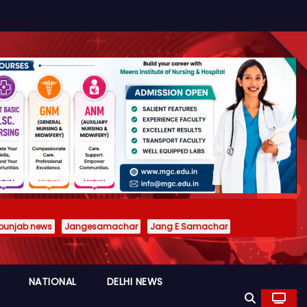
punjab news
Jangesamachar
Jang E Samachar
NATIONAL
DELHI NEWS