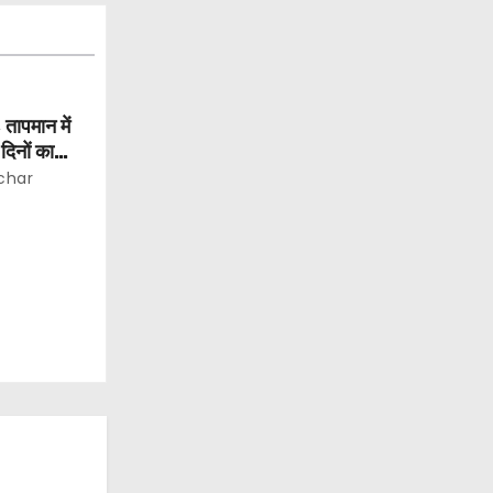
 तापमान में
िनों का
char