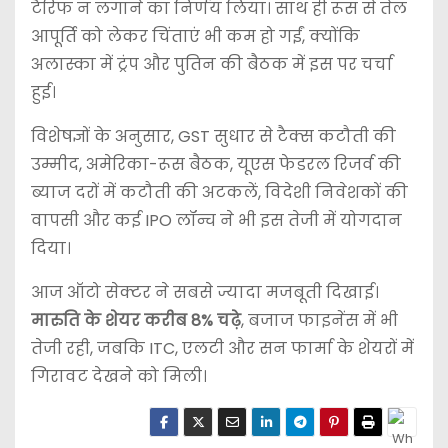
टैरिफ न लगाने का निर्णय लिया। साथ ही रूस से तेल
आपूर्ति को लेकर चिंताएं भी कम हो गईं, क्योंकि
अलास्का में ट्रंप और पुतिन की बैठक में इस पर चर्चा
हुई।
विशेषज्ञों के अनुसार, GST सुधार से टैक्स कटौती की
उम्मीद, अमेरिका-रूस बैठक, यूएस फेडरल रिजर्व की
ब्याज दरों में कटौती की अटकलें, विदेशी निवेशकों की
वापसी और कई IPO लॉन्च ने भी इस तेजी में योगदान
दिया।
आज ऑटो सेक्टर ने सबसे ज्यादा मजबूती दिखाई।
मारुति के शेयर करीब 8% चढ़े
, बजाज फाइनेंस में भी
तेजी रही, जबकि ITC, एलटी और सन फार्मा के शेयरों में
गिरावट देखने को मिली।