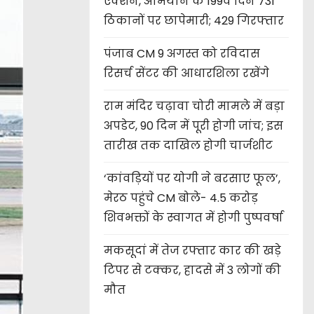
एक्शन, अभियान के 199वें दिन 731
ठिकानों पर छापेमारी; 429 गिरफ्तार
पंजाब CM 9 अगस्त को रविदास
रिसर्च सेंटर की आधारशिला रखेंगे
राम मंदिर चढ़ावा चोरी मामले में बड़ा
अपडेट, 90 दिन में पूरी होगी जांच; इस
तारीख तक दाखिल होगी चार्जशीट
‘कांवड़ियों पर योगी ने बरसाए फूल’,
मेरठ पहुंचे CM बोले- 4.5 करोड़
शिवभक्तों के स्वागत में होगी पुष्पवर्षा
मकसूदां में तेज रफ्तार कार की खड़े
टिपर से टक्कर, हादसे में 3 लोगों की
मौत