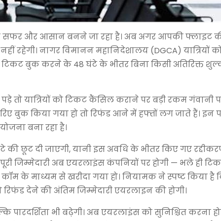
्द ही सफर और आसान बनने जा रहा है। अब अगर आपकी फ्लाइट 
नहीं रहेगी। नागर विमानन महानिदेशालय (DGCA) यात्रियों को
त टिकट बुक करने के 48 घंटे के भीतर बिना किसी अतिरिक्त शुल
़े तो यात्रियों को टिकट कैंसिल कराने पर बड़ी रकम गंवानी पड
बुक किया गया हो तो रिफंड आने में हफ्तों लग जाते हैं। इन प
योजना बना रहा है।
घंटे की छूट दी जाएगी, यानी इस अवधि के भीतर किए गए रद्दीक
पूरी जिम्मेदारी अब एयरलाइंस कंपनियों पर होगी — भले ही टि
 डॉट कॉम के माध्यम से खरीदा गया हो। नियामक ने स्पष्ट किया है 
को रिफंड देने की अंतिम जिम्मेदारी एयरलाइन की होगी।
कि पारदर्शिता भी बढ़ेगी। अब एयरलाइंस को सुनिश्चित करना ह