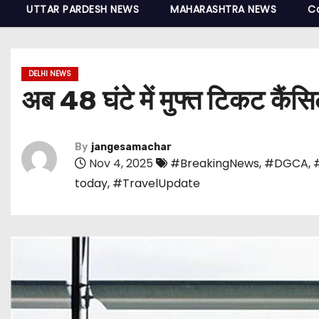
UTTAR PARDESH NEWS
MAHARASHTRA NEWS
C
DELHI NEWS
अब 48 घंटे में मुफ्त टिकट कै
By
jangesamachar
Nov 4, 2025
#BreakingNews
,
#DGCA
,
today
,
#TravelUpdate