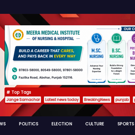
Top Tags
Jange Samachar
Latest news today
BreakingNews
punjab
EWS
POLITICS
ELECTION
CULTURE
SPORTS