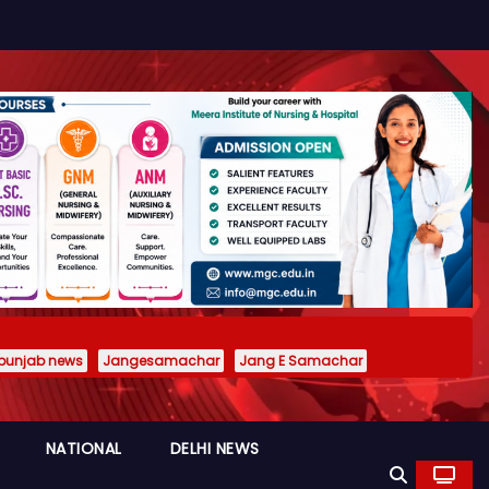
punjab news
Jangesamachar
Jang E Samachar
NATIONAL
DELHI NEWS