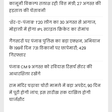
कानूनी विकल्प तलाश रही: वित्त मंत्री; 27 अगस्त की
हड़ताल की चेतावनी
‘शेर-ए-पंजाब’ T20 लीग का 30 अगस्त से आगाज,
मोहाली में होगा IPL स्टाइल क्रिकेट का रोमांच
गैंगस्टरों पर पंजाब पुलिस का बड़ा एक्शन, अभियान
के 199वें दिन 731 ठिकानों पर छापेमारी; 429
गिरफ्तार
पंजाब CM 9 अगस्त को रविदास रिसर्च सेंटर की
आधारशिला रखेंगे
राम मंदिर चढ़ावा चोरी मामले में बड़ा अपडेट, 90 दिन
में पूरी होगी जांच; इस तारीख तक दाखिल होगी
चार्जशीट