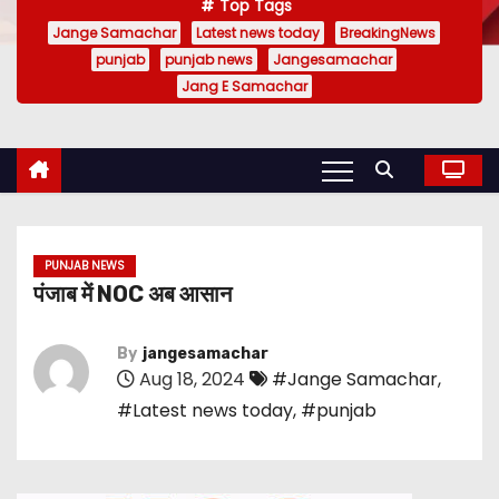
Top Tags
Jange Samachar
Latest news today
BreakingNews
punjab
punjab news
Jangesamachar
Jang E Samachar
PUNJAB NEWS
पंजाब में NOC अब आसान
By
jangesamachar
Aug 18, 2024
#Jange Samachar
,
#Latest news today
,
#punjab