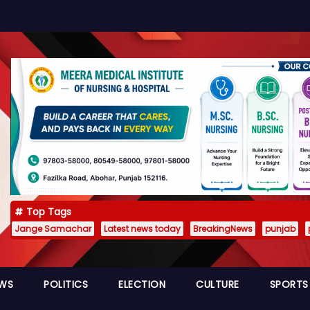
Top Tags
Jange Samachar
Latest news today
BreakingNews
punjab
EWS
POLITICS
ELECTION
CULTURE
SPORTS