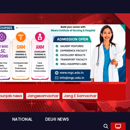
punjab news
Jangesamachar
Jang E Samachar
NATIONAL
DELHI NEWS