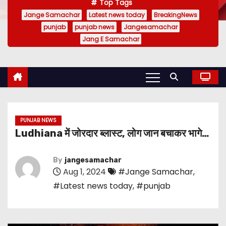
Top Tags
Jange Samachar
Latest news today
BreakingNews
punjab
punjab news
Jangesamachar
Jang E Samachar
PUNJAB NEWS
Ludhiana में जोरदार ब्लास्ट, लोग जान बचाकर भागे…
By
jangesamachar
Aug 1, 2024
#Jange Samachar
,
#Latest news today
,
#punjab