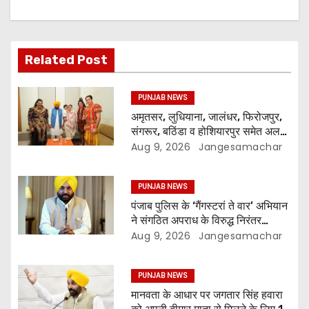
Related Post
PUNJAB NEWS
अमृतसर, लुधियाना, जालंधर, फिरोजपुर,
संगरूर, बठिंडा व होशियारपुर समेत अलग-
अलग स्थानों पर ये शो होगा- भगवंत सिंह
Aug 9, 2026
Jangesamachar
मान
PUNJAB NEWS
पंजाब पुलिस के ‘गैंगस्टरां ते वार’ अभियान
ने संगठित अपराध के विरुद्ध निरंतर
कार्रवाई के 200 दिन पूरे किए ; 1.09
Aug 9, 2026
Jangesamachar
लाख से अधिक छापेमारियाँ कीं, 1,532
घोषित अपराधी गिरफ़्तार किए
PUNJAB NEWS
मानवता के आधार पर जगतार सिंह हवारा