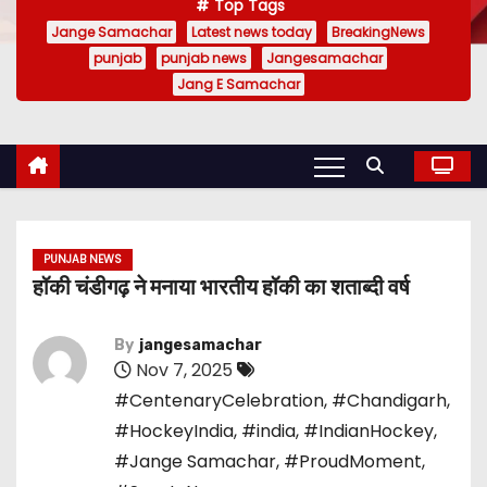
Top Tags
Jange Samachar
Latest news today
BreakingNews
punjab
punjab news
Jangesamachar
Jang E Samachar
PUNJAB NEWS
हॉकी चंडीगढ़ ने मनाया भारतीय हॉकी का शताब्दी वर्ष
By
jangesamachar
Nov 7, 2025
#CentenaryCelebration
,
#Chandigarh
,
#HockeyIndia
,
#india
,
#IndianHockey
,
#Jange Samachar
,
#ProudMoment
,