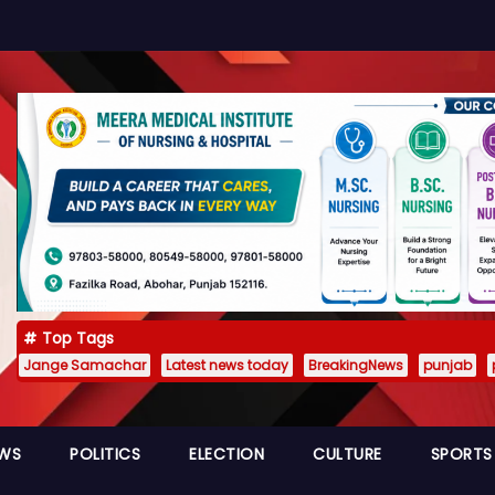
Top Tags
Jange Samachar
Latest news today
BreakingNews
punjab
EWS
POLITICS
ELECTION
CULTURE
SPORTS