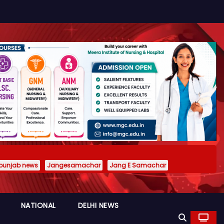
punjab news
Jangesamachar
Jang E Samachar
NATIONAL
DELHI NEWS