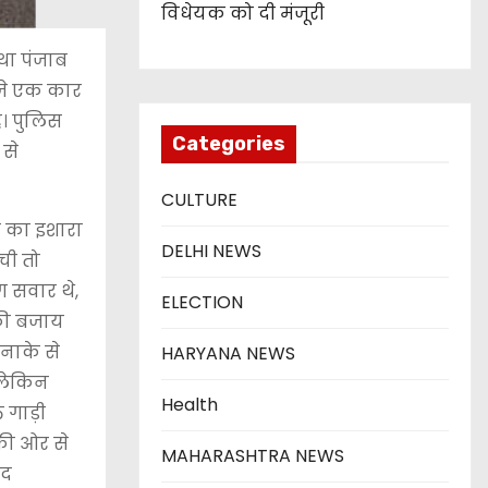
विधेयक को दी मंजूरी
था पंजाब
जे एक कार
। पुलिस
Categories
 से
CULTURE
े का इशारा
DELHI NEWS
ची तो
ग सवार थे,
ELECTION
 की बजाय
 नाके से
HARYANA NEWS
 लेकिन
Health
 गाड़ी
की ओर से
MAHARASHTRA NEWS
ाद