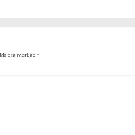
ो
elds are marked
*