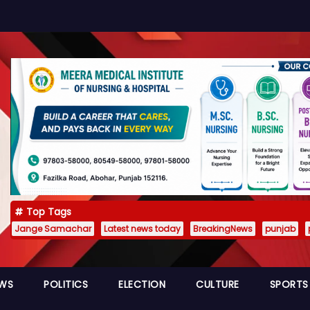
Top Tags
Jange Samachar
Latest news today
BreakingNews
punjab
EWS
POLITICS
ELECTION
CULTURE
SPORTS