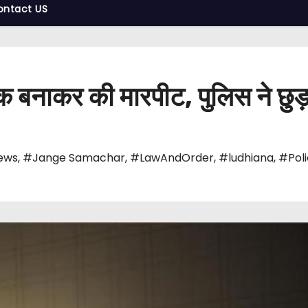
ontact US
ंधक बनाकर की मारपीट, पुलिस ने छुड
ews
,
#Jange Samachar
,
#LawAndOrder
,
#ludhiana
,
#Pol