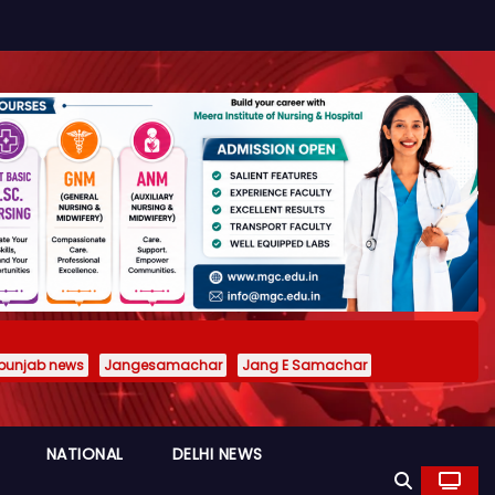
punjab news
Jangesamachar
Jang E Samachar
NATIONAL
DELHI NEWS