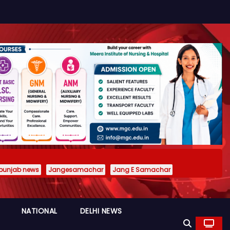
punjab news
Jangesamachar
Jang E Samachar
NATIONAL
DELHI NEWS