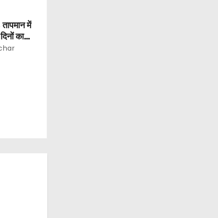
 तापमान में
िनों का
char