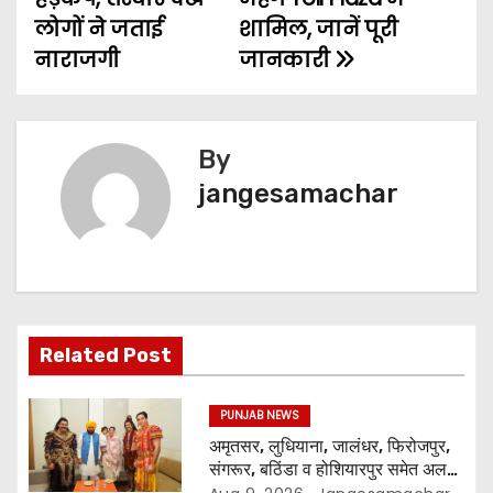
लोगों ने जताई
शामिल, जानें पूरी
नाराजगी
जानकारी
By
jangesamachar
Related Post
PUNJAB NEWS
अमृतसर, लुधियाना, जालंधर, फिरोजपुर,
संगरूर, बठिंडा व होशियारपुर समेत अलग-
अलग स्थानों पर ये शो होगा- भगवंत सिंह