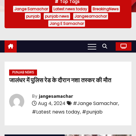
Top Tags
Jange Samachar
Latest news today
BreakingNews
punjab
punjab news
Jangesamachar
Jang E Samachar
PUNJAB NEWS
जालंधर में पुलिस रेड के दौरान नशा तस्कर की मौत
By
jangesamachar
Aug 4, 2024
#Jange Samachar
,
#Latest news today
,
#punjab