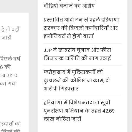
वीडियो बनाने का आरोप
प्रस्तावित आंदोलन से पहले हरियाणा
सरकार की बिजली कर्मचारियों और
ै तो वहीं
इंजीनियरों से होगी वार्ता
े जारी
JJP ने छात्रसंघ चुनाव और फीस
नियामक समिति की मांग उठाई
िछले वर्ष
026 की
फतेहाबाद में पुलिसकर्मी को
नस उड़ाए
कुचलने की कोशिश नाकाम, दो
ैंका गया
आरोपी गिरफ्तार
हरियाणा में विशेष मतदाता सूची
पुनरीक्षण अभियान के तहत 42.69
लाख नोटिस जारी
ारदातों को