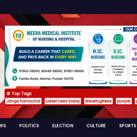
Top Tags
Jange Samachar
Latest news today
BreakingNews
punjab
EWS
POLITICS
ELECTION
CULTURE
SPORTS