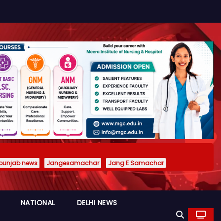
punjab news
Jangesamachar
Jang E Samachar
NATIONAL
DELHI NEWS