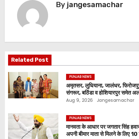
By
jangesamachar
Related Post
PUNJAB NEWS
अमृतसर, लुधियाना, जालंधर, फिरोजपु
संगरूर, बठिंडा व होशियारपुर समेत 
अलग स्थानों पर ये शो होगा- भगवंत सि
Aug 9, 2026
Jangesamachar
PUNJAB NEWS
मानवता के आधार पर जगतार सिंह हवार
अपनी बीमार माता से मिलने के लिए 10