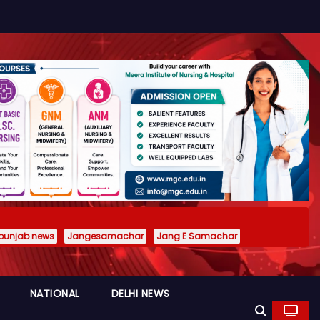
punjab news
Jangesamachar
Jang E Samachar
NATIONAL
DELHI NEWS