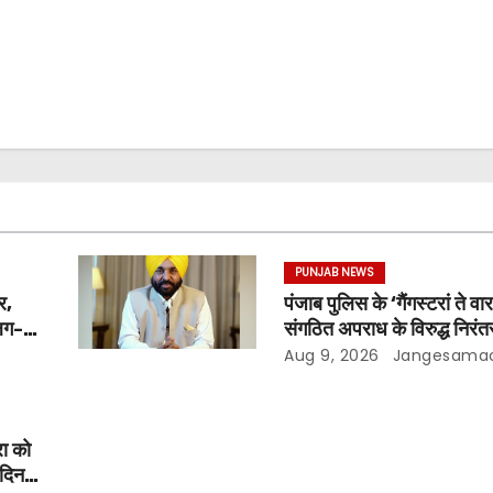
PUNJAB NEWS
र,
पंजाब पुलिस के ‘गैंगस्टरां ते व
अलग-
संगठित अपराध के विरुद्ध निरंतर
ंह मान
200 दिन पूरे किए ; 1.09 ल
Aug 9, 2026
Jangesama
छापेमारियाँ कीं, 1,532 घोषि
गिरफ़्तार किए
ा को
 दिन