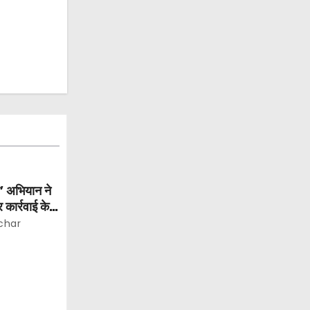
ार’ अभियान ने
 कार्रवाई के
ाख से अधिक
char
त अपराधी