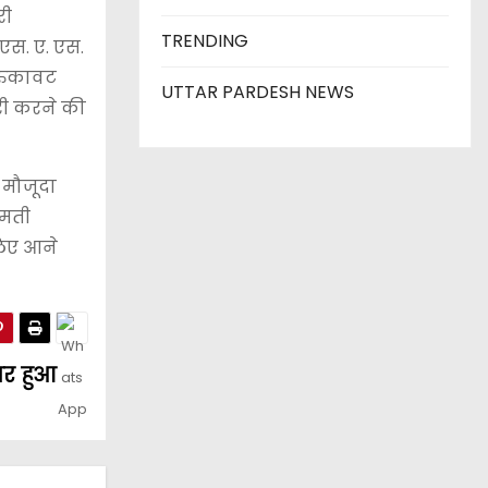
री
TRENDING
 एस. ए. एस.
 रुकावट
UTTAR PARDESH NEWS
ारी करने की
र मौजूदा
ीमती
लिए आने
पर हुआ