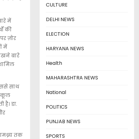
CULTURE
DELHI NEWS
रे में
थों की
ELECTION
पर ज़ोर
 में
HARYANA NEWS
रखने बारे
Health
ं शामिल
MAHARASHTRA NEWS
जिससे साथ
National
स्कूल
 है। डा.
POLITICS
 और
PUNJAB NEWS
ामथ्र्य तक
SPORTS