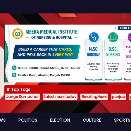
Top Tags
Jange Samachar
Latest news today
BreakingNews
punjab
EWS
POLITICS
ELECTION
CULTURE
SPORTS