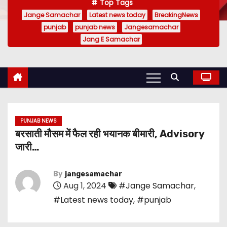
Top Tags
Jange Samachar
Latest news today
BreakingNews
punjab
punjab news
Jangesamachar
Jang E Samachar
PUNJAB NEWS
बरसाती मौसम में फैल रही भयानक बीमारी, Advisory
जारी…
By
jangesamachar
Aug 1, 2024
#Jange Samachar
,
#Latest news today
,
#punjab