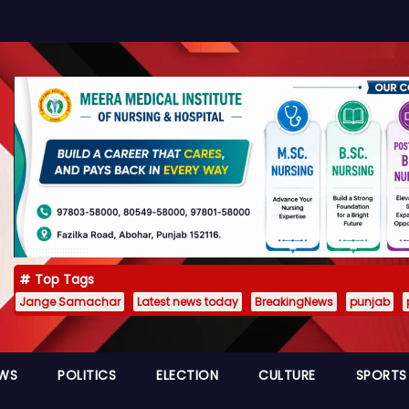
Top Tags
Jange Samachar
Latest news today
BreakingNews
punjab
EWS
POLITICS
ELECTION
CULTURE
SPORTS