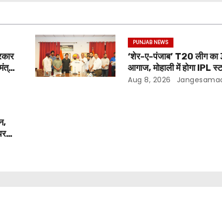
PUNJAB NEWS
रकार
‘शेर-ए-पंजाब’ T20 लीग का 
ंत्री;
आगाज, मोहाली में होगा IPL स्
का रोमांच
Aug 8, 2026
Jangesama
न,
पर