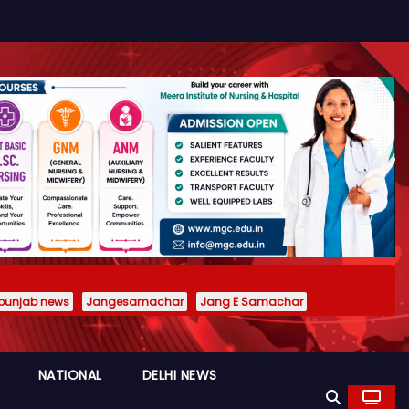
punjab news
Jangesamachar
Jang E Samachar
NATIONAL
DELHI NEWS