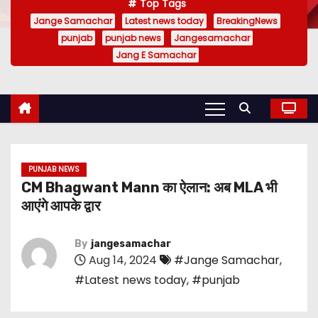
Top Tags
Jange Samachar
Latest news today
BreakingNews
punjab
punjab news
Jangesamachar
Jang E Samachar
PUNJAB NEWS
CM Bhagwant Mann का ऐलान: अब MLA भी
आएंगे आपके द्वार
By
jangesamachar
Aug 14, 2024
#Jange Samachar
,
#Latest news today
,
#punjab