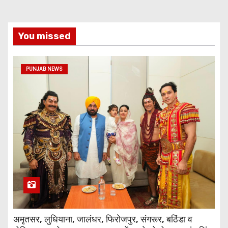
You missed
PUNJAB NEWS
अमृतसर, लुधियाना, जालंधर, फिरोजपुर, संगरूर, बठिंडा व