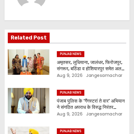
Related Post
PUNJAB NEWS
अमृतसर, लुधियाना, जालंधर, फिरोजपुर,
संगरूर, बठिंडा व होशियारपुर समेत अलग-
अलग स्थानों पर ये शो होगा- भगवंत सिंह
Aug 9, 2026
Jangesamachar
मान
PUNJAB NEWS
पंजाब पुलिस के ‘गैंगस्टरां ते वार’ अभियान
ने संगठित अपराध के विरुद्ध निरंतर
कार्रवाई के 200 दिन पूरे किए ; 1.09
Aug 9, 2026
Jangesamachar
लाख से अधिक छापेमारियाँ कीं, 1,532
घोषित अपराधी गिरफ़्तार किए
PUNJAB NEWS