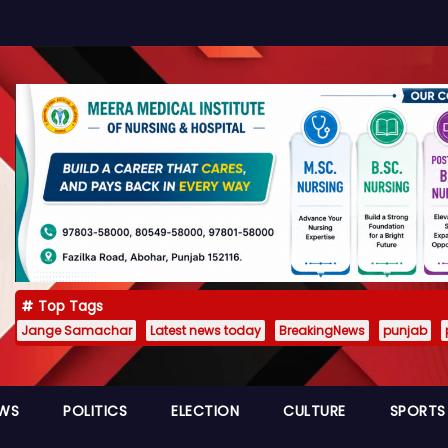
Top Tags
Jange Samachar
Latest news today
BreakingNews
punjab
EWS
POLITICS
ELECTION
CULTURE
SPORTS