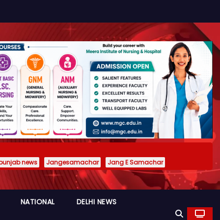
punjab news
Jangesamachar
Jang E Samachar
NATIONAL
DELHI NEWS