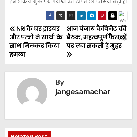
इन शर्करा युक्त पेय पदार्थों की खपत 23 फीसदी बढ़ी है।
NRI के घर ड्राइवर
आज पंजाब कैबिनेट की
और पत्नी ने साथी के
बैठक, महत्वपूर्ण फैसलों
साथ मिलकर किया
पर लग सकती है मुहर
हमला
By
jangesamachar
Related Post