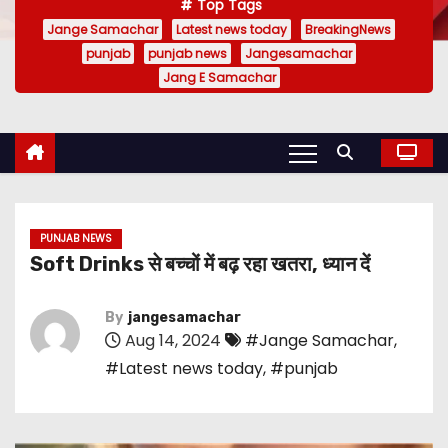
Top Tags
Jange Samachar
Latest news today
BreakingNews
punjab
punjab news
Jangesamachar
Jang E Samachar
PUNJAB NEWS
Soft Drinks से बच्चों में बढ़ रहा खतरा, ध्यान दें
By
jangesamachar
Aug 14, 2024
#Jange Samachar
,
#Latest news today
,
#punjab