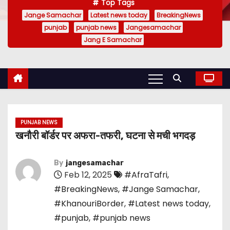
Top Tags
Jange Samachar
Latest news today
BreakingNews
punjab
punjab news
Jangesamachar
Jang E Samachar
PUNJAB NEWS
खनौरी बॉर्डर पर अफरा-तफरी, घटना से मची भगदड़
By
jangesamachar
Feb 12, 2025
#AfraTafri
,
#BreakingNews
,
#Jange Samachar
,
#KhanouriBorder
,
#Latest news today
,
#punjab
,
#punjab news